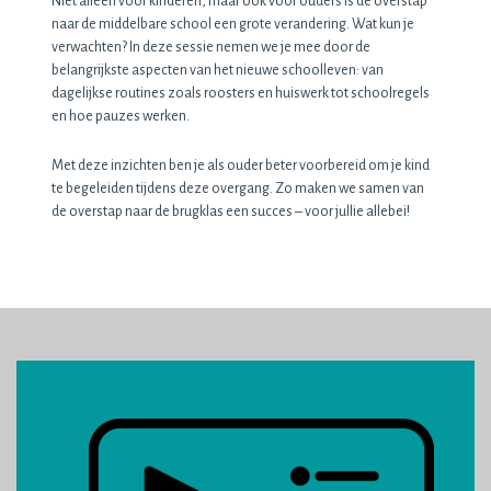
Niet alleen voor kinderen, maar ook voor ouders is de overstap
naar de middelbare school een grote verandering. Wat kun je
verwachten? In deze sessie nemen we je mee door de
belangrijkste aspecten van het nieuwe schoolleven: van
dagelijkse routines zoals roosters en huiswerk tot schoolregels
en hoe pauzes werken.
Met deze inzichten ben je als ouder beter voorbereid om je kind
te begeleiden tijdens deze overgang. Zo maken we samen van
de overstap naar de brugklas een succes – voor jullie allebei!