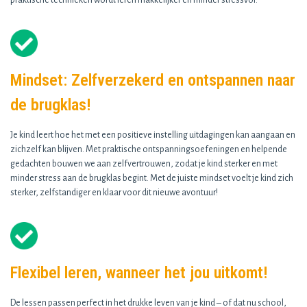
praktische technieken wordt leren makkelijker en minder stressvol.
Mindset: Zelfverzekerd en ontspannen naar
de brugklas!
Je kind leert hoe het met een positieve instelling uitdagingen kan aangaan en
zichzelf kan blijven. Met praktische ontspanningsoefeningen en helpende
gedachten bouwen we aan zelfvertrouwen, zodat je kind sterker en met
minder stress aan de brugklas begint. Met de juiste mindset voelt je kind zich
sterker, zelfstandiger en klaar voor dit nieuwe avontuur!
Flexibel leren, wanneer het jou uitkomt!
De lessen passen perfect in het drukke leven van je kind – of dat nu school,