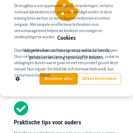
De brugklas is een spannende tijd vol veranderingen, en het is
normaal dat kinderen zich soms overweldigd voelen. In deze
training leren we hoe ze stress kunnen herkennen en ermee
omgaan. Met simpele en effectieve technieken voor
stressmanagement helpen we kinderen om rustiger en
Cookies
veerkrachtiger te worden.
Wij gebruiken cookies op onze website om de
Daarnaast werken we aan het vergroten van hun zelfvertrouwen.
Door oefeningen en tips leren ze in zichzelf te geloven, zodat ze
gebruikerservaring optimaal te houden.
uitdagingen durven aan te gaan en met een positief gevoel deze
nieuwe fase ingaan. Een kind dat zich mentaal sterk voelt, kan
zoveel meer bereiken!
Accepteer alles
Alleen functioneel
Praktische tips voor ouders