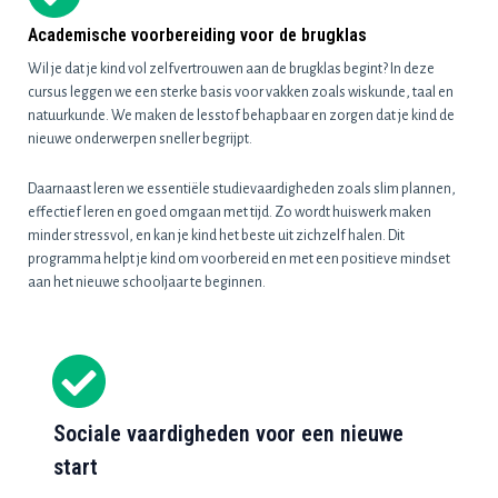
Academische voorbereiding voor de brugklas
Wil je dat je kind vol zelfvertrouwen aan de brugklas begint? In deze
cursus leggen we een sterke basis voor vakken zoals wiskunde, taal en
natuurkunde. We maken de lesstof behapbaar en zorgen dat je kind de
nieuwe onderwerpen sneller begrijpt.
Daarnaast leren we essentiële studievaardigheden zoals slim plannen,
effectief leren en goed omgaan met tijd. Zo wordt huiswerk maken
minder stressvol, en kan je kind het beste uit zichzelf halen. Dit
programma helpt je kind om voorbereid en met een positieve mindset
aan het nieuwe schooljaar te beginnen.
Sociale vaardigheden voor een nieuwe
start