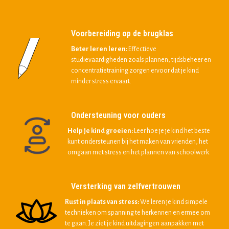
Voorbereiding op de brugklas
Beter leren leren:
Effectieve
studievaardigheden zoals plannen, tijdsbeheer en
concentratietraining zorgen ervoor dat je kind
minder stress ervaart.
Ondersteuning voor ouders
Help je kind groeien:
Leer hoe je je kind het beste
kunt ondersteunen bij het maken van vrienden, het
omgaan met stress en het plannen van schoolwerk.
Versterking van zelfvertrouwen
Rust in plaats van stress:
We leren je kind simpele
technieken om spanning te herkennen en ermee om
te gaan. Je ziet je kind uitdagingen aanpakken met