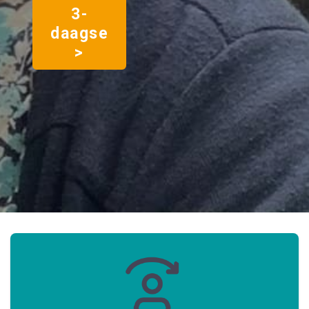
3-
daagse
>