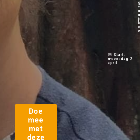
j
.
📅 Start:
woensdag 2
april
Doe
mee
met
deze