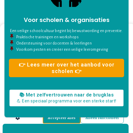
Voor scholen & organisaties
Een veilige schoolcultuur begint bij bewustwording en preventie.
Praktische trainingen en workshops
Ondersteuning voor docenten & leerlingen
Voorkom pesten en creëer een veilige leeromgeving
👉 Lees meer over het aanbod voor
scholen 👉
Cookies
Wij gebruiken cookies op onze website om de
📚 Met zelfvertrouwen naar de brugklas
gebruikerservaring optimaal te houden.
💪 Een speciaal programma voor een sterke start!
Accepteer alles
Alleen functioneel