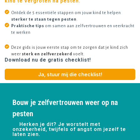
kind te vergroten na pesten.
Ontdek de 5 essentiële stappen om jouw kind te helpen
sterker te staan tegen pesten
.
Praktische tips
om samen aan zelfvertrouwen en veerkracht
te werken
Deze gids is jouw eerste stap om te zorgen dat je kind zich
weer
sterk en zelfverzekerd
voelt.
Download nu de gratis checklist!
Ja, stuur mij die checklist!
Gratis E-book:
Bouw je zelfvertrouwen weer op na
pesten
🌟
Herken je dit? Je worstelt met
onzekerheid, twijfels of angst om jezelf te
laten zien.